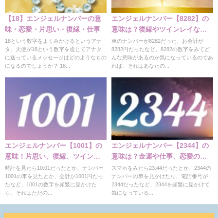
【18】エンジェルナンバーの意
エンジェルナンバー【8282】の
味・恋愛・片思い・復縁・仕事
意味は？復縁やツインレイなど
の意味
18という数字をよくみかけるというアナ
車のナンバーが8282だった、お会計が
タ。天使が18という数字を通じてアナタ
8282円だったなど、8282の数字をみてど
に送っているメッセージはどのようなもの
んな意味があるのか気になっているのであ
になるのでしょうか？ 18...
れば、それはあなたの...
エンジェルナンバー【1001】の
エンジェルナンバー【2344】の
意味！片思い、復縁、ツインレ
意味は？金運や仕事、恋愛の意
イ、金運解説
味
時計を見たら10:01だったとか、ナンバー
スマホをみたら23:44だったとか、2344の
1001の車を見たとか、会計が1001円だっ
ナンバーの車を見かけたり、電話番号が
たなど、1001の数字を頻繁に見かけた
2344だったなど、2344を頻繁に見かけて
ら、それはただの...
気になっている...