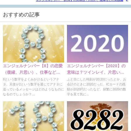
おすすめの記事
エンジェルナンバー【8】の恋愛
エンジェルナンバー【2020】の
（復縁、片思い）、仕事などの
意味は？ツインレイ、片思い、
意味！
仕事など
8という数字をよくみかけるというアナ
ふと目にした時刻が20:20だったとか、お
タ。天使が2という数字を通じてアナタに
会計のときに2020だった、ICカードの残
送っているメッセージはどのようなものに
額が2020円だったなど、頻繁に2020の数
なるのでしょうか？...
字を見て気に...