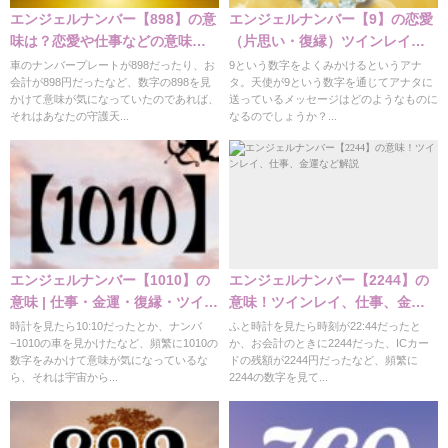
エンジェルナンバー【898】の意
エンジェルナンバー【9】の恋愛
味は？恋愛や仕事などの意味解
（片思い・復縁）ツインレイな
説
どの重要な意味！
車のナンバープレートが898だったり、お
9という数字をよくみかけるというアナ
会計が898円だったなど、数字の898を見
タ。天使が9という数字を通じてアナタに
かけて意味が気になっていたのであれば、
送っているメッセージはどのようなものに
それはあなたの守護天...
なるのでしょうか？...
エンジェルナンバー【1010】の
エンジェルナンバー【2244】の
意味 | 仕事・金運・復縁・ツイン
意味！ツインレイ、仕事、金運
レイ
など解説
時計を見たら10:10だったとか、ナンバ
ふと時計を見たら時刻が22:44だったと
−1010の車を見かけたなど、頻繁に1010の
か、お会計のときに2244だった、ICカー
数字をみかけて意味が気になっているな
ドの残額が2244円だったなど、頻繁に
ら、それは宇宙から...
2244の数字を見て...