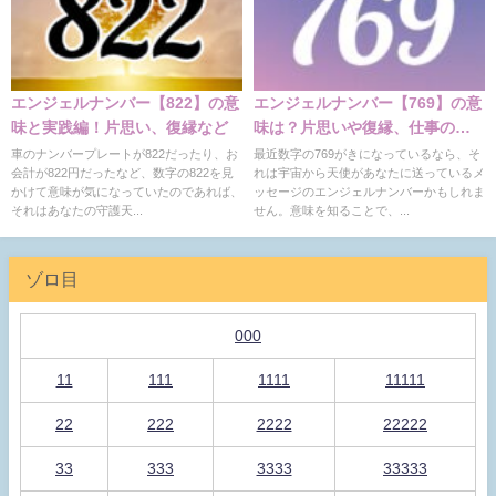
エンジェルナンバー【822】の意
エンジェルナンバー【769】の意
味と実践編！片思い、復縁など
味は？片思いや復縁、仕事の意
味
車のナンバープレートが822だったり、お
最近数字の769がきになっているなら、そ
会計が822円だったなど、数字の822を見
れは宇宙から天使があなたに送っているメ
かけて意味が気になっていたのであれば、
ッセージのエンジェルナンバーかもしれま
それはあなたの守護天...
せん。意味を知ることで、...
ゾロ目
000
11
111
1111
11111
22
222
2222
22222
33
333
3333
33333