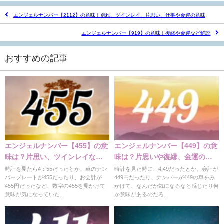
エンジェルナンバー【2112】の意味！別れ、ツインレイ、片思い、仕事や金運の意味
エンジェルナンバー【919】の意味！復縁や金運など解説
おすすめの記事
エンジェルナンバー【455】の意
エンジェルナンバー【449】の意
味は？片思い、ツインレイなど
味は？片思いや復縁、金運の意
の意味
味
時計を見たら4：55だったとか、車のナン
時計を見た時に、4:49だったとか、会計が
バープレートが455だったり、お会計が
449円だったり、ナンバーが449の車をみ
455円だったなど、数字の455を見かけて
かけて、なんだか気になるなと感じたり何
意味が気になっていた...
か意味があるのだろ...