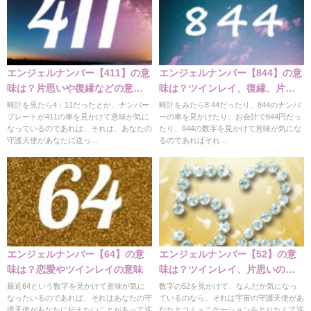
エンジェルナンバー【411】の意
エンジェルナンバー【844】の意
味は？片思いや復縁などの意味
味は？ツインレイ、復縁、片思
と実践編
い、仕事などの意味
時計を見たら4：11だったとか、ナンバー
時計をみたら8:44だったり、844のナンバ
プレートが411の車を見かけて意味が気に
ーの車を見かけたり、お会計で844円だっ
なっているのであれば、それは、あなたの
たり、844の数字を見かけて意味が気にな
守護天使があなたに送っ...
るのであればそれ...
エンジェルナンバー【64】の意
エンジェルナンバー【52】の意
味は？恋愛やツインレイの意味
味は？ツインレイ、片思いの意
味
最近64という数字を見かけて意味が気に
数字の52を見かけて、なんだか気になっ
なったいるのであれば、それはあなたの守
ているのなら、それは宇宙の守護天使があ
護天使があなたに伝えたいことがあって送
なたとコミュニケーションをとりたくて送