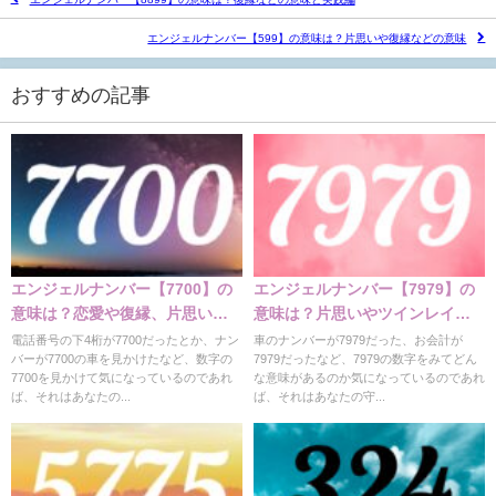
エンジェルナンバー【599】の意味は？片思いや復縁などの意味
おすすめの記事
エンジェルナンバー【7700】の
エンジェルナンバー【7979】の
意味は？恋愛や復縁、片思いな
意味は？片思いやツインレイの
どの意味
意味など
電話番号の下4桁が7700だったとか、ナン
車のナンバーが7979だった、お会計が
バーが7700の車を見かけたなど、数字の
7979だったなど、7979の数字をみてどん
7700を見かけて気になっているのであれ
な意味があるのか気になっているのであれ
ば、それはあなたの...
ば、それはあなたの守...