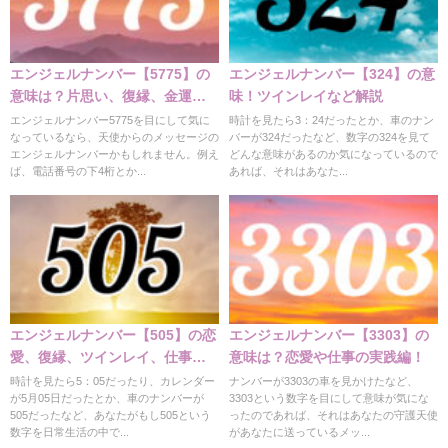
エンジェルナンバー【5775】の
エンジェルナンバー【324】の意
意味は？片思い、復縁、金運の
味！ツインレイなど解説
意味
エンジェルナンバー5775を目にして気に
時計を見たら3：24だったとか、車のナン
なっているなら、天使からのメッセージの
バーが324だったなど、数字の324を見て
エンジェルナンバーかもしれません。例え
どんな意味があるのか気になっているので
ば、電話番号の下4桁とか...
あれば、それはあなた...
エンジェルナンバー【505】の恋
エンジェルナンバー【3303】の
愛、復縁、ツインレイ、仕事な
意味は？恋愛や仕事の実践編！
どの意味！
時計を見たら5：05だったり、カレンダー
ナンバーが3303の車を見かけたなど、
が5月05日だったとか、車のナンバーが
3303という数字を目にして意味が気にな
505だったなど、あなたがもし505という
ったのであれば、それはあなたの守護天使
数字を日常生活の中で...
があなたに送っているメッ...