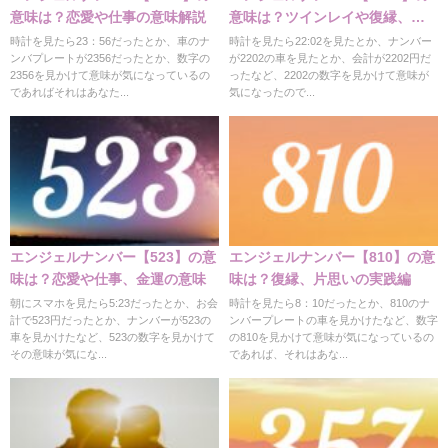
意味は？恋愛や仕事の意味解説
意味は？ツインレイや復縁、仕
事の意味
時計を見たら23：56だったとか、車のナ
時計を見たら22:02を見たとか、ナンバー
ンバプレートが2356だったとか、数字の
が2202の車を見たとか、会計が2202円だ
2356を見かけて意味が気になっているの
ったなど、2202の数字を見かけて意味が
であればそれはあなた...
気になったので...
エンジェルナンバー【523】の意
エンジェルナンバー【810】の意
味は？恋愛や仕事、金運の意味
味は？復縁、片思いの実践編
朝にスマホを見たら5:23だったとか、お会
時計を見たら8：10だったとか、810のナ
計で523円だったとか、ナンバーが523の
ンバープレートの車を見かけたなど、数字
車を見かけたなど、523の数字を見かけて
の810を見かけて意味が気になっているの
その意味が気にな...
であれば、それはあな...