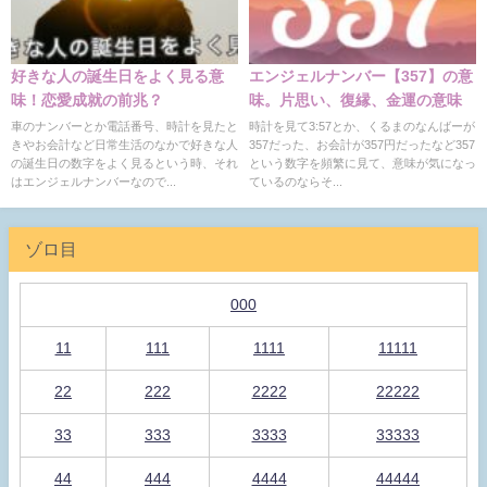
好きな人の誕生日をよく見る意
エンジェルナンバー【357】の意
味！恋愛成就の前兆？
味。片思い、復縁、金運の意味
車のナンバーとか電話番号、時計を見たと
時計を見て3:57とか、くるまのなんばーが
きやお会計など日常生活のなかで好きな人
357だった、お会計が357円だったなど357
の誕生日の数字をよく見るという時、それ
という数字を頻繁に見て、意味が気になっ
はエンジェルナンバーなので...
ているのならそ...
ゾロ目
000
11
111
1111
11111
22
222
2222
22222
33
333
3333
33333
44
444
4444
44444