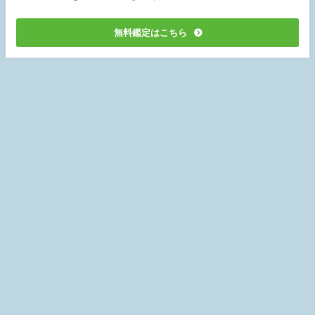
無料鑑定はこちら
お問い合わせ
プライバシーポリシー
運営会社
サイトマップ
参考文献
©Angel Number Club All Rights Reserved.