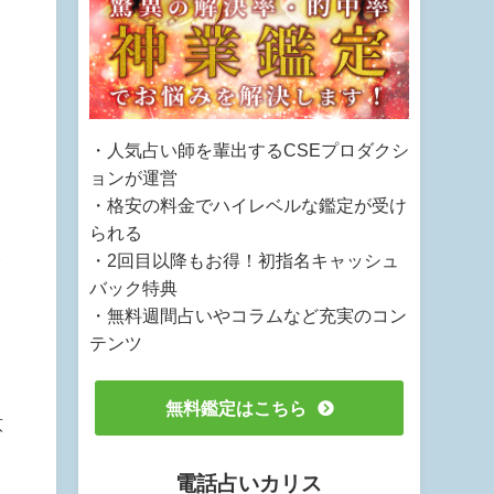
こ
・人気占い師を輩出するCSEプロダクシ
ョンが運営
・格安の料金でハイレベルな鑑定が受け
られる
し
・2回目以降もお得！初指名キャッシュ
バック特典
・無料週間占いやコラムなど充実のコン
テンツ
無料鑑定はこちら
意
電話占いカリス