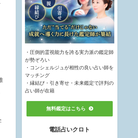
を
り
・圧倒的霊視能力を誇る実力派の鑑定師
が勢ぞろい
・コンシェルジュが相性の良い占い師を
マッチング
誰
・縁結び・引き寄せ・未来鑑定で評判の
占い師が在籍
ら
無料鑑定はこちら
字
電話占いクロト