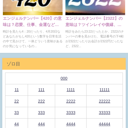
エンジェルナンバー【420】の意
エンジェルナンバー【2322】の
味は？恋愛、仕事、金運などの
意味は？ツインレイや復縁、片
意味
思い、仕事の意味
時計を見たら4：20だったり、4月20日な
時計をみたら23:22だったとか、2322のナ
どあなたがもし420という数字を日常生活
ンバーの車を見かけた、電話番号の下4桁
の中で見かけて、一体どういう意味がある
が2322だったりお会計が2322円だったな
のか気になっているの...
ど、2322...
ゾロ目
000
11
111
1111
11111
22
222
2222
22222
33
333
3333
33333
44
444
4444
44444