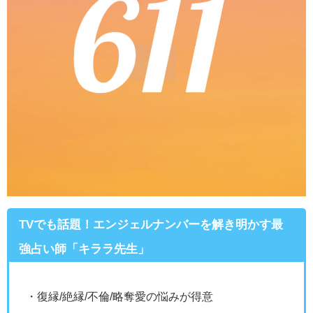
TVでも話題！エンジェルナンバーを解き明かす最
強占い師「キララ先生」
・復縁/絶縁/不倫/略奪愛の悩みが得意