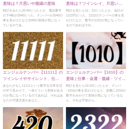
意味は？片思いや復縁の意味
意味は？ツインレイ、片思い、
仕事の意味
時計をみたら20:40だったとか、電話番号
時計を見たら12：22だったとか、会計が
の下4桁が2040だった、ナンバーが2040の
1222円だった、1222のナンバーの車を見
車を見かけたなど2040の意味が気になっ
かけたなど、数字の1222が気になってい
ているのであ...
るのであればそれ...
エンジェルナンバー【11111】の
エンジェルナンバー【1010】の
ツインレイやサイレント、仕
意味 | 仕事・金運・復縁・ツイン
事、金運などの意味
レイ
あなたがもし11111という数字を日常生活
時計を見たら10:10だったとか、ナンバ
の中で見かけて、一体どういう意味がある
−1010の車を見かけたなど、頻繁に1010の
のか気になっているのであれば、それはあ
数字をみかけて意味が気になっているな
なたの守護天使があなた...
ら、それは宇宙から...