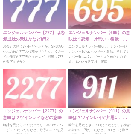
エンジェルナンバー【777】は恋
エンジェルナンバー【695】の意
愛成就の意味かなど解説
味は？恋愛・片思い・復縁・仕
事の意味
お会計の時に777円だったとか、SNSのい
エンジェルナンバー695は、ナンバー6と
いねの数が777の投稿を見たとか、ICカー
ナンバー9のエネルギーと意味、そしてナ
ドの残高が777円だったなど、頻繁に777
ンバー5のエネルギーをまとめたもので
の数字を見かけ...
す。 6という数字は、家庭...
エンジェルナンバー【2277】の
エンジェルナンバー【911】の意
意味は？ツインレイなどの意味
味は？ツインレイや片思い、復
縁
時計を見たら2277だったり、車のナンバ
時計を見たときに9:11だったとか、お会計
ーが2277だったりなど、数字の2277を見
の時に911円だったなど、911という数字