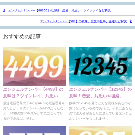
エンジェルナンバー【66666】の意味。恋愛、片思い、ツインレイなど解説
エンジェルナンバー【588】の意味。恋愛や仕事、金運など解説
おすすめの記事
エンジェルナンバー【4499】の
エンジェルナンバー【12345】の
意味は？ツインレイ、片思いの
意味！恋愛、片思いや復縁、ツ
意味
インレイなど解説
最近電話番号の下4桁が4499の電話番号を
数字の12345を見てどんな意味があるのか
見たとか、車のナンバーが4499だったな
気になっているのであれば、それはあなた
ど、4499の数字を見かけて気になってい
の守護天使があなたに送っているエンジェ
るのであれば、それ...
ルナンバーかもしれませ...