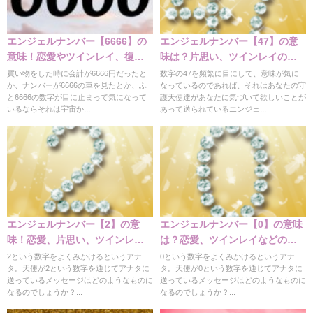
エンジェルナンバー【6666】の
エンジェルナンバー【47】の意
意味！恋愛やツインレイ、復縁
味は？片思い、ツインレイの意
など
味
買い物をした時に会計が6666円だったと
数字の47を頻繁に目にして、意味が気に
か、ナンバーが6666の車を見たとか、ふ
なっているのであれば、それはあなたの守
と6666の数字が目に止まって気になって
護天使達があなたに気づいて欲しいことが
いるならそれは宇宙か...
あって送られているエンジェ...
エンジェルナンバー【2】の意
エンジェルナンバー【0】の意味
味！恋愛、片思い、ツインレ
は？恋愛、ツインレイなどの意
イ、金運など
味解説
2という数字をよくみかけるというアナ
0という数字をよくみかけるというアナ
タ。天使が2という数字を通じてアナタに
タ。天使が0という数字を通じてアナタに
送っているメッセージはどのようなものに
送っているメッセージはどのようなものに
なるのでしょうか？...
なるのでしょうか？...