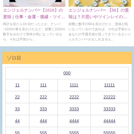
エンジェルナンバー【1010】の
エンジェルナンバー 【56】の意
意味 | 仕事・金運・復縁・ツイン
味は？片思いやツインレイの意
レイ
味
時計を見たら10:10だったとか、ナンバ
頻繁に数字の56を見かけたり、意味が気
−1010の車を見かけたなど、頻繁に1010の
になっているのであれば、それは宇宙から
数字をみかけて意味が気になっているな
あなたの守護天使が送ってきているエンジ
ら、それは宇宙から...
ェルナンバーかもしれません...
ゾロ目
000
11
111
1111
11111
22
222
2222
22222
33
333
3333
33333
44
444
4444
44444
55
555
5555
55555