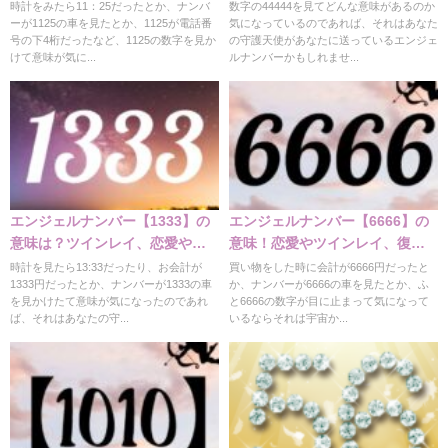
味
など解説
時計をみたら11：25だったとか、ナンバ
数字の44444を見てどんな意味があるのか
ーが1125の車を見たとか、1125が電話番
気になっているのであれば、それはあなた
号の下4桁だったなど、1125の数字を見か
の守護天使があなたに送っているエンジェ
けて意味が気に...
ルナンバーかもしれませ...
エンジェルナンバー【1333】の
エンジェルナンバー【6666】の
意味は？ツインレイ、恋愛や仕
意味！恋愛やツインレイ、復縁
事、健康など
など
時計を見たら13:33だったり、お会計が
買い物をした時に会計が6666円だったと
1333円だったとか、ナンバーが1333の車
か、ナンバーが6666の車を見たとか、ふ
を見かけたて意味が気になったのであれ
と6666の数字が目に止まって気になって
ば、それはあなたの守...
いるならそれは宇宙か...