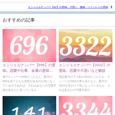
エンジェルナンバー【42】の意味。片思い、復縁、ツインレイの意味
おすすめの記事
エンジェルナンバー【696】の意
エンジェルナンバー【3322】の
味。恋愛や仕事、金運の意味解
意味。恋愛や片思いなど解説
説
車のナンバーが696だったなど、数字の
電話番号の下４桁が3322だったとか、ナ
696を見てどんな意味があるのか気になっ
ンバーが3322の車を見たなど、数字の
ているのであれば、それはあなたの守護天
3322を見かけて気になっているなら、そ
使があなたに送っているエ...
れはあなたの守護天使が...