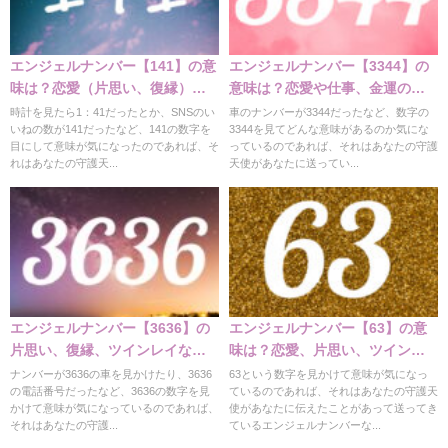
エンジェルナンバー【141】の意
エンジェルナンバー【3344】の
味は？恋愛（片思い、復縁）な
意味は？恋愛や仕事、金運の意
どの意味
味
時計を見たら1：41だったとか、SNSのい
車のナンバーが3344だったなど、数字の
いねの数が141だったなど、141の数字を
3344を見てどんな意味があるのか気にな
目にして意味が気になったのであれば、そ
っているのであれば、それはあなたの守護
れはあなたの守護天...
天使があなたに送ってい...
エンジェルナンバー【3636】の
エンジェルナンバー【63】の意
片思い、復縁、ツインレイなど
味は？恋愛、片思い、ツインレ
の意味の解説
イの意味
ナンバーが3636の車を見かけたり、3636
63という数字を見かけて意味が気になっ
の電話番号だったなど、3636の数字を見
ているのであれば、それはあなたの守護天
かけて意味が気になっているのであれば、
使があなたに伝えたことがあって送ってき
それはあなたの守護...
ているエンジェルナンバーな...