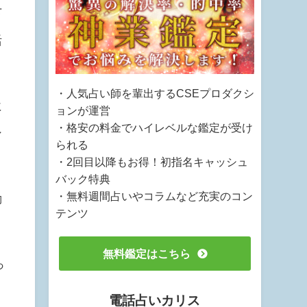
下
活
・人気占い師を輩出するCSEプロダクシ
に
ョンが運営
・格安の料金でハイレベルな鑑定が受け
シ
られる
・2回目以降もお得！初指名キャッシュ
バック特典
・無料週間占いやコラムなど充実のコン
動
テンツ
無料鑑定はこちら
っ
電話占いカリス