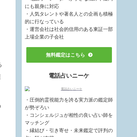
にも親身に対応
・人気タレントや著名人との企画も積極
的に行なっている
・運営会社は社会的信用のある東証一部
上場企業の子会社
無料鑑定はこちら
る
電話占いニーケ
護
・圧倒的霊視能力を誇る実力派の鑑定師
の
が勢ぞろい
・コンシェルジュが相性の良い占い師を
マッチング
・縁結び・引き寄せ・未来鑑定で評判の
う