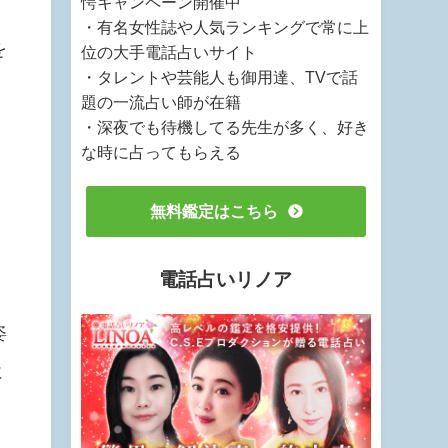
愕キャンペーン開催中
・有名女性誌や人気ランキングで常に上
を
位の大手電話占いサイト
・タレントや芸能人も御用達、TVで話
題の一流占い師が在籍
・深夜でも待機してる先生が多く、好き
な時に占ってもらえる
無料鑑定はこちら
電話占いリノア
姿
に