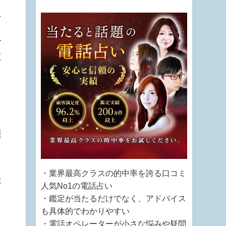
テ
人
道
護
・業界最高クラスの的中率を誇る口コミ
事
人気No1の電話占い
・鑑定が当たるだけでなく、アドバイス
、
も具体的でわかりやすい
・電話オペレーターが小さな悩みや疑問