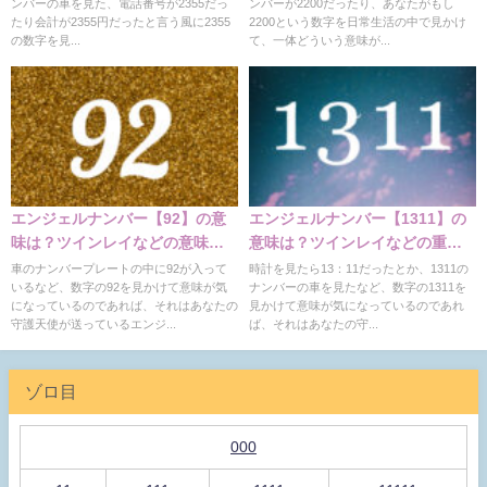
ンバーの車を見た、電話番号が2355だっ
ンバーが2200だったり、あなたがもし
たり会計が2355円だったと言う風に2355
2200という数字を日常生活の中で見かけ
の数字を見...
て、一体どういう意味が...
エンジェルナンバー【92】の意
エンジェルナンバー【1311】の
味は？ツインレイなどの意味と
意味は？ツインレイなどの重要
実践編
な意味
車のナンバープレートの中に92が入って
時計を見たら13：11だったとか、1311の
いるなど、数字の92を見かけて意味が気
ナンバーの車を見たなど、数字の1311を
になっているのであれば、それはあなたの
見かけて意味が気になっているのであれ
守護天使が送っているエンジ...
ば、それはあなたの守...
ゾロ目
000