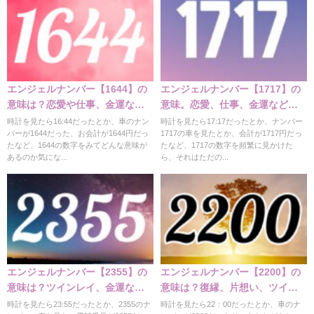
エンジェルナンバー【1644】の
エンジェルナンバー【1717】の
意味は？恋愛や仕事、金運など
意味。恋愛、仕事、金運など解
の意味
説！
時計を見たら16:44だったとか、車のナン
時計を見たら17:17だったとか、ナンバー
バーが1644だった、お会計が1644円だっ
1717の車を見たとか、会計が1717円だっ
たなど、1644の数字をみてどんな意味が
たなど、1717の数字を頻繁に見かけた
あるのか気にな...
ら、それはただの...
エンジェルナンバー【2355】の
エンジェルナンバー【2200】の
意味は？ツインレイ、金運など
意味は？復縁、片想い、ツイン
の意味
レイなど
時計を見たら23:55だったとか、2355のナ
時計を見たら22：00だったとか、車のナ