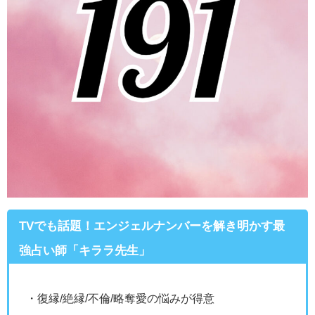
TVでも話題！エンジェルナンバーを解き明かす最
強占い師「キララ先生」
・復縁/絶縁/不倫/略奪愛の悩みが得意