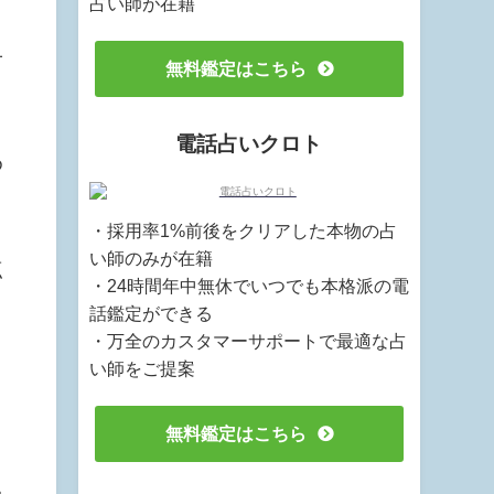
占い師が在籍
子
無料鑑定はこちら
電話占いクロト
め
・採用率1%前後をクリアした本物の占
い師のみが在籍
点
・24時間年中無休でいつでも本格派の電
話鑑定ができる
・万全のカスタマーサポートで最適な占
い師をご提案
無料鑑定はこちら