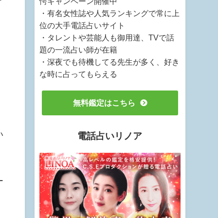
愕キャンペーン開催中
・有名女性誌や人気ランキングで常に上
位の大手電話占いサイト
・タレントや芸能人も御用達、TVで話
題の一流占い師が在籍
・深夜でも待機してる先生が多く、好き
な時に占ってもらえる
無料鑑定はこちら
い
電話占いリノア
ー