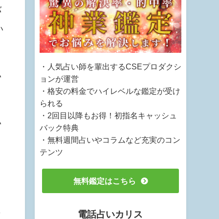
バ
い
・人気占い師を輩出するCSEプロダクシ
い
ョンが運営
・格安の料金でハイレベルな鑑定が受け
られる
・2回目以降もお得！初指名キャッシュ
い
バック特典
・無料週間占いやコラムなど充実のコン
テンツ
ま
無料鑑定はこちら
電話占いカリス
面