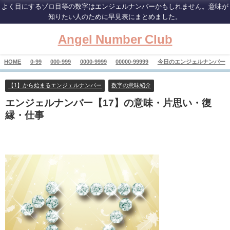
よく目にするゾロ目等の数字はエンジェルナンバーかもしれません。意味が
知りたい人のために早見表にまとめました。
Angel Number Club
HOME
0-99
000-999
0000-9999
00000-99999
今日のエンジェルナンバー
【1】から始まるエンジェルナンバー
数字の意味紹介
エンジェルナンバー【17】の意味・片思い・復
縁・仕事