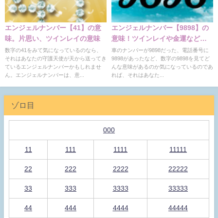
エンジェルナンバー【41】の意
エンジェルナンバー【9898】の
味。片思い、ツインレイの意味
意味！ツインレイや金運など解
説
数字の41をみて気になっているのなら、
車のナンバーが9898だった、電話番号に
それはあなたの守護天使が天から送ってき
9898があったなど、数字の9898を見てど
ているエンジェルナンバーかもしれませ
んな意味があるのか気になっているのであ
ん。エンジェルナンバーは、意...
れば、それはあなた...
ゾロ目
000
11
111
1111
11111
22
222
2222
22222
33
333
3333
33333
44
444
4444
44444