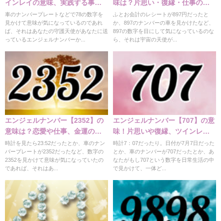
インレイの意味、実践する事を
味は？片思い・復縁・仕事の意
解説
味
車のナンバープレートなどで78の数字を
ふとお会計のレシートが897円だったと
見かけて意味が気になっているのであれ
か、897のナンバーの車を見かけたなど、
ば、それはあなたの守護天使があなたに送
897の数字を目にして気になっているのな
っているエンジェルナンバーか...
ら、それは宇宙の天使が...
エンジェルナンバー【2352】の
エンジェルナンバー【707】の意
意味は？恋愛や仕事、金運の意
味！片思いや復縁、ツインレ
味
イ、金運、仕事など
時計を見たら23:52だったとか、車のナン
時計7：07だったり。日付が7月7日だった
バープレートが2352だったなど、数字の
とか、車のナンバーが707だったとか、あ
2352を見かけて意味が気になっていたの
なたがもし707という数字を日常生活の中
であれば、それはあ...
で見かけて、一体ど...