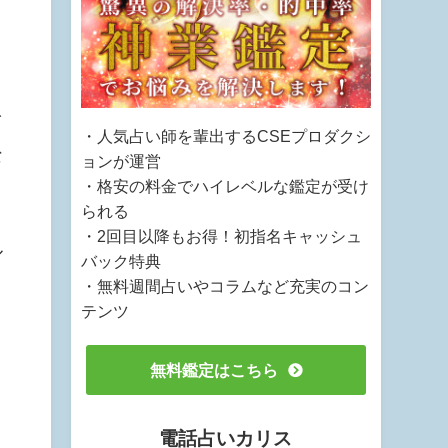
を
・人気占い師を輩出するCSEプロダクシ
な
ョンが運営
・格安の料金でハイレベルな鑑定が受け
られる
・2回目以降もお得！初指名キャッシュ
ル
バック特典
・無料週間占いやコラムなど充実のコン
テンツ
無料鑑定はこちら
電話占いカリス