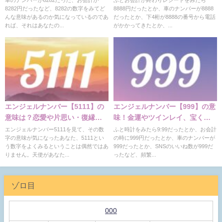
8282円だったなど、8282の数字をみてど
8888円だったとか、車のナンバーが8888
んな意味があるのか気になっているのであ
だったとか、下4桁が8888の番号から電話
れば、それはあなたの...
がかかってきたとか、...
エンジェルナンバー【5111】の
エンジェルナンバー【999】の意
意味は？恋愛や片思い・復縁・
味！金運やツインレイ、宝くじ
仕事の意味
など解説
エンジェルナンバー5111を見て、その数
ふと時計をみたら9:99だったとか、お会計
字の意味が気になったあなた、5111とい
の時に999円だったとか、車のナンバーが
う数字をよくみるということは偶然ではあ
999だったとか、SNSのいいね数が999だ
りません。天使があなた...
ったなど、頻繁...
ゾロ目
000