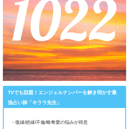
TVでも話題！エンジェルナンバーを解き明かす最
強占い師「キララ先生」
・復縁/絶縁/不倫/略奪愛の悩みが得意