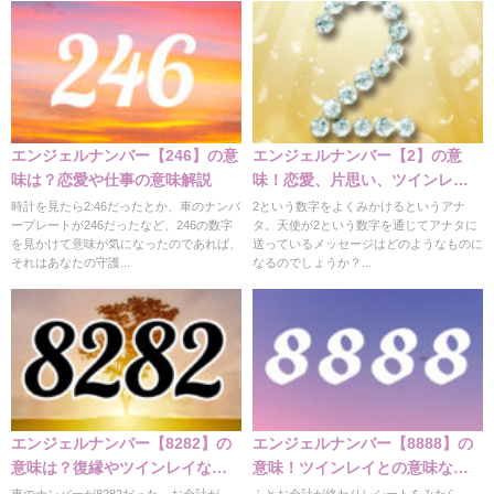
エンジェルナンバー【246】の意
エンジェルナンバー【2】の意
味は？恋愛や仕事の意味解説
味！恋愛、片思い、ツインレ
イ、金運など
時計を見たら2:46だったとか、車のナンバ
2という数字をよくみかけるというアナ
ープレートが246だったなど、246の数字
タ。天使が2という数字を通じてアナタに
を見かけて意味が気になったのであれば、
送っているメッセージはどのようなものに
それはあなたの守護...
なるのでしょうか？...
エンジェルナンバー【8282】の
エンジェルナンバー【8888】の
意味は？復縁やツインレイなど
意味！ツインレイとの意味など
の意味
解説
車のナンバーが8282だった、お会計が
ふとお会計が終わりレシートをみたら