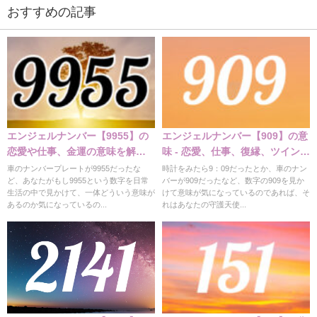
おすすめの記事
エンジェルナンバー【9955】の
エンジェルナンバー【909】の意
恋愛や仕事、金運の意味を解
味 - 恋愛、仕事、復縁、ツインレ
説！
イなど
車のナンバープレートが9955だったな
時計をみたら9：09だったとか、車のナン
ど、あなたがもし9955という数字を日常
バーが909だったなど、数字の909を見か
生活の中で見かけて、一体どういう意味が
けて意味が気になっているのであれば、そ
あるのか気になっているの...
れはあなたの守護天使...