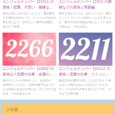
エンジェルナンバー【2141】の
エンジェルナンバー【151】の復
意味！恋愛、片思い、復縁など
縁などの意味と実践編
解説
時計を見たら21:41だったとか、電話番号
時計を見かけたら1：51だったとか、車の
の下4桁が2141だった、ナンバーが2141の
ナンバープレートが151だったのを見たな
車を見たなど、2141という数字を頻繁に
ど、数字の151の意味が気になっているの
見かけて意味...
であれば、それはあな...
エンジェルナンバー【2266】の
エンジェルナンバー【2211】の
意味は？恋愛や仕事、金運の意
意味！恋愛や仕事、ツインレ
味
イ、復縁、金運
車のナンバーが2266だった、お会計が
最近2211の数字を目にしたのですか？ 例
2266円だったなど、2266の数字をみてど
えばふと時計をみたら22:11だったとか、
んな意味があるのか気になっているのであ
ナンバーが2211の車を見たなどです。 そ
れば、それはあなたの...
のような時大抵...
ゾロ目